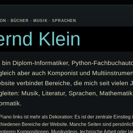
ON · BÜCHER · MUSIK · SPRACHEN
rnd Klein
h bin Diplom-Informatiker, Python-Fachbuchauto
gleich aber auch Komponist und Multiinstrument
bsite verbindet Bereiche, die mich seit vielen 
gleiten: Musik, Literatur, Sprachen, Mathemati
ormatik.
iano links ist mehr als Dekoration: Es ist der zentrale Einstieg 
chiedenen Bereiche der Website. Manche Seiten sind persönlic
entieren Kompositionen, Musikvideos, technische Arbeit oder la