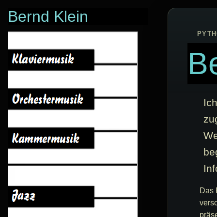
Bernd Klein
PYTH
Be
Ic
zu
We
be
Inf
Das P
vers
präs