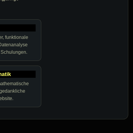
, funktionale
Datenanalyse
e Schulungen.
matik
mathematische
 gedankliche
bsite.