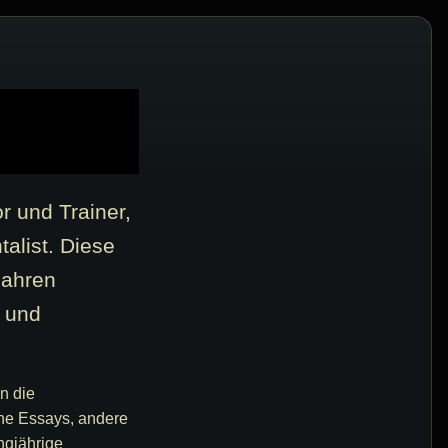
r und Trainer,
alist. Diese
Jahren
k und
in die
he Essays, andere
ngjährige