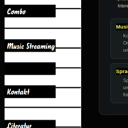
Inter
Musi
Ko
Or
un
Spra
Sp
un
fü